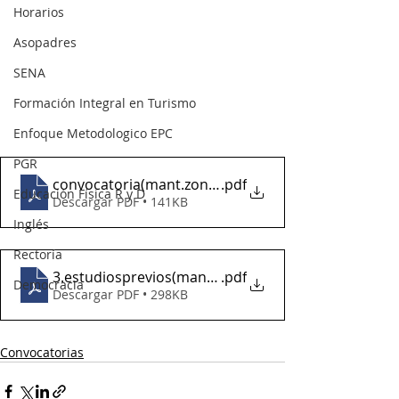
Horarios
Asopadres
SENA
Formación Integral en Turismo
Enfoque Metodologico EPC
PGR
convocatoria(mant.zonasverdes2024)
.pdf
Educación Física R y D
Descargar PDF • 141KB
Inglés
Rectoría
3.estudiosprevios(mant.zonasverdes2024)
.pdf
Democracia
Descargar PDF • 298KB
Convocatorias