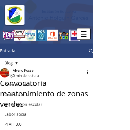
Institución Educativa
Antonio Holguín Garcés
Entrada
Blog
Alvaro Posse
Blog
0 min de lectura
Convocatoria
Comunicados
mantenimiento de zonas
Convocatorias
verdes
Orientación escolar
Labor social
PTAFI 3.0