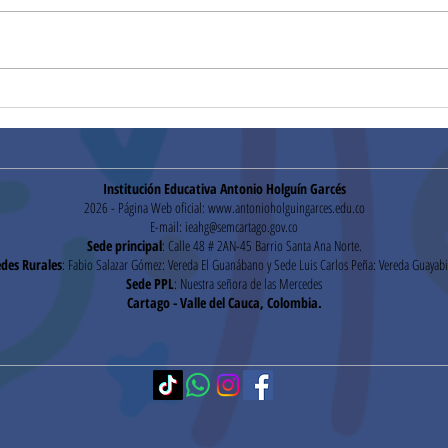
Convocatoria
Conv
mantenimiento de cámaras,
cont
y red telefónica (27/01/2026)
Institución Educativa Antonio Holguín Garcés
2026 - Página Web oficial:
www.antonioholguingarces.edu.co
E-mail:
ieahg@semcartago.gov.co
Sede principal
: Calle 48 # 2AN-45 Barrio Santa Ana Norte.
des Rurales
: Fabio Salazar Gómez: Vereda El Guanábano y Sede Luis Carlos Peña: Vereda Guayabi
Sede PPL
: Nuestra señora de las Mercedes
Cartago - Valle del Cauca, Colombia.