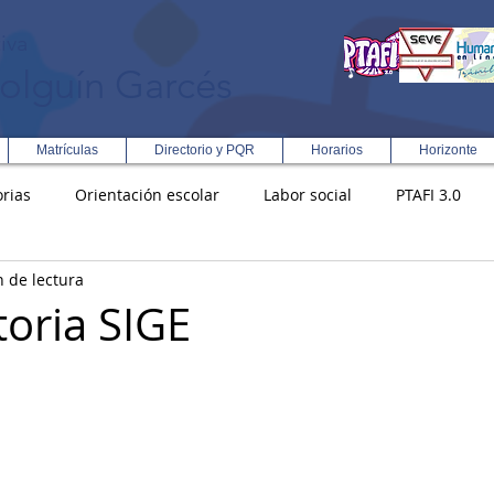
iva
olguín Garcés
Matrículas
Directorio y PQR
Horarios
Horizonte
rias
Orientación escolar
Labor social
PTAFI 3.0
n de lectura
ción Integral en Turismo
Enfoque Metodologico EPC
PG
oria SIGE
s
Rectoría
Democracia