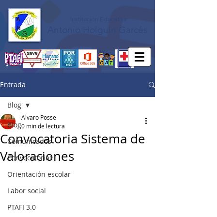
Institución Educativa
Antonio Holguín Garcés
Entrada
Blog
Alvaro Posse
Blog
0 min de lectura
Convocatoria Sistema de
Comunicados
Valoraciones
Convocatorias
Orientación escolar
Labor social
PTAFI 3.0