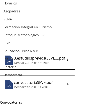
Horarios
Asopadres
SENA
Formación Integral en Turismo
Enfoque Metodologico EPC
PGR
Educación Física R y D
3.estudiosprevios(SEVE 2024)
.pdf
Inglés
Descargar PDF • 306KB
Rectoría
Democracia
convocatoriaSEVE
.pdf
Descargar PDF • 170KB
Convocatorias