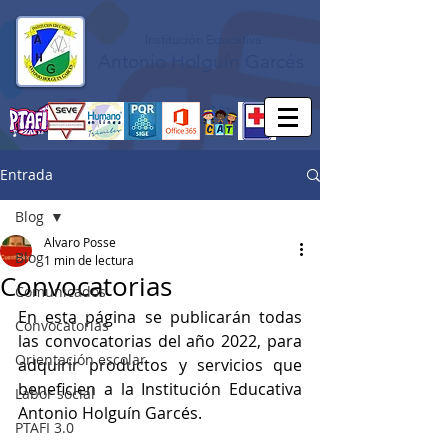
Institución Educativa
Antonio Holguín Garcés
Entrada
Blog
Alvaro Posse
Blog
1 min de lectura
Convocatorias
Comunicados
En esta página se publicarán todas 
Convocatorias
las convocatorias del año 2022, para 
Orientación escolar
adquirir productos y servicios que 
beneficien a la Institución Educativa 
Labor social
Antonio Holguín Garcés.
PTAFI 3.0