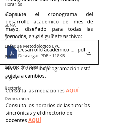
Horarios
Consulta el cronograma del 
Asopadres
desarrollo académico del mes de 
SENA
mayo, diseñado para todas las 
Formación Integral en Turismo
jornadas, en el siguiente archivo:
Enfoque Metodologico EPC
Desarrollo académico MAYO
.pdf
Descargar PDF • 118KB
PGR
Educación Física R y D
Nota: La anterior programación está 
sujeta a cambios.
Inglés
Rectoría
Consulta las mediaciones 
AQUÍ
Democracia
Consulta los horarios de las tutorías 
sincrónicas y el directorio de 
docentes 
AQUÍ