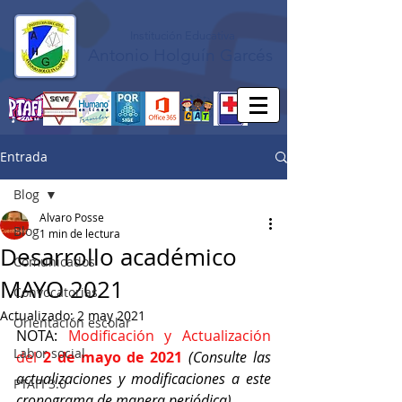
Institución Educativa
Antonio Holguín Garcés
Entrada
Blog
Alvaro Posse
Blog
1 min de lectura
Desarrollo académico
Comunicados
MAYO 2021
Convocatorias
Actualizado:
2 may 2021
Orientación escolar
NOTA: 
Modificación y Actualización 
Labor social
del 
2 de mayo de 2021
(Consulte las 
actualizaciones y modificaciones a este 
PTAFI 3.0
cronograma de manera periódica)