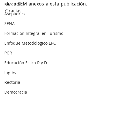
de la SEM anexos a esta publicación. 
Horarios
Gracias
Asopadres
SENA
Formación Integral en Turismo
Enfoque Metodologico EPC
PGR
Educación Física R y D
Inglés
Rectoría
Democracia