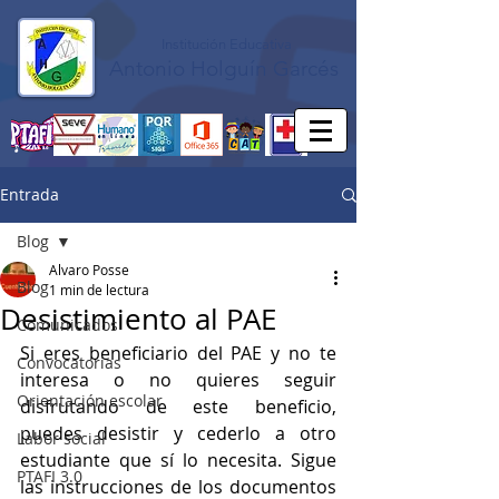
Institución Educativa
Antonio Holguín Garcés
Entrada
Blog
Alvaro Posse
Blog
1 min de lectura
Desistimiento al PAE
Comunicados
Si eres beneficiario del PAE y no te 
Convocatorias
interesa o no quieres seguir 
Orientación escolar
disfrutando de este beneficio, 
puedes desistir y cederlo a otro 
Labor social
estudiante que sí lo necesita. Sigue 
PTAFI 3.0
las instrucciones de los documentos 