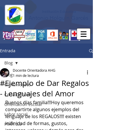
Institución Educativa
Antonio Holguín Garcés
Entrada
Blog
Docente Orientadora AHG
Blog
1 min de lectura
#Ejemplo de Dar Regalos
Comunicados
- Lenguajes del Amor
Convocatorias
Buenos días familia!!!Hoy queremos 
Orientación escolar
compartirte algunos ejemplos del 
Labor social
lenguaje de los REGALOS!!!! existen 
inifinidad de formas, gustos, 
PTAFI 3.0