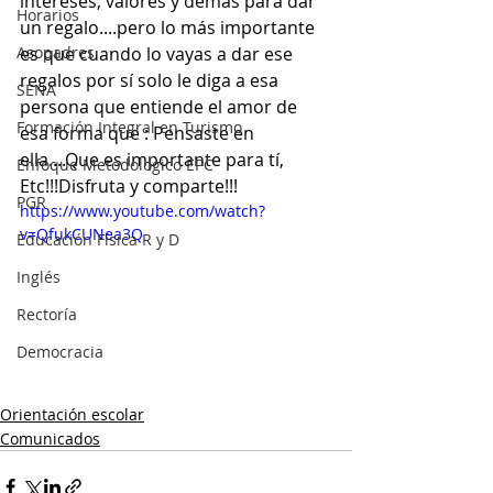
intereses, valores y demás para dar 
Horarios
un regalo....pero lo más importante 
Asopadres
es que cuando lo vayas a dar ese 
regalos por sí solo le diga a esa 
SENA
persona que entiende el amor de 
Formación Integral en Turismo
esa forma que : Pensaste en 
ella....Que es importante para tí, 
Enfoque Metodologico EPC
Etc!!!Disfruta y comparte!!!
PGR
https://www.youtube.com/watch?
v=QfukCUNea3Q
Educación Física R y D
Inglés
Rectoría
Democracia
Orientación escolar
Comunicados