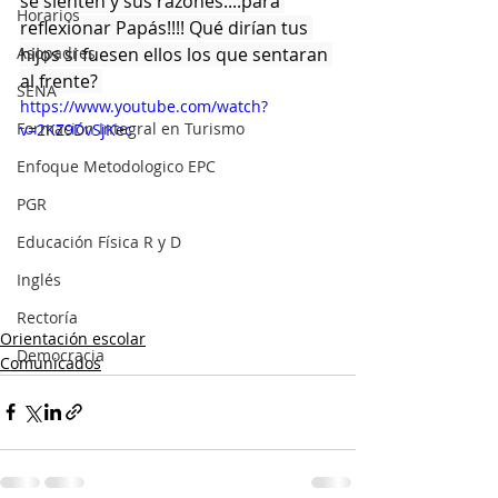
se sienten y sus razones....para 
Horarios
reflexionar Papás!!!! Qué dirían tus 
Asopadres
hijos si fuesen ellos los que sentaran 
al frente? 
SENA
https://www.youtube.com/watch?
Formación Integral en Turismo
v=2KZ9DvSjKec
Enfoque Metodologico EPC
PGR
Educación Física R y D
Inglés
Rectoría
Orientación escolar
Democracia
Comunicados