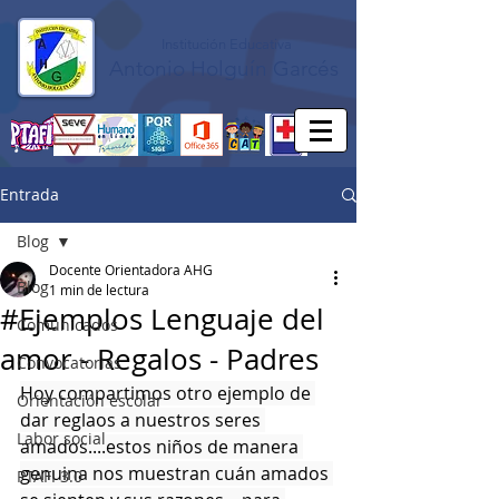
Institución Educativa
Antonio Holguín Garcés
Entrada
Blog
Docente Orientadora AHG
Blog
1 min de lectura
#Ejemplos Lenguaje del
Comunicados
amor - Regalos - Padres
Convocatorias
Hoy compartimos otro ejemplo de 
Orientación escolar
dar reglaos a nuestros seres 
Labor social
amados....estos niños de manera 
genuina nos muestran cuán amados 
PTAFI 3.0