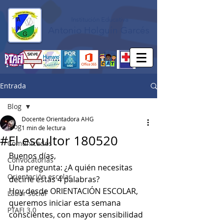
Institución Educativa
Antonio Holguín Garcés
Entrada
Blog
Docente Orientadora AHG
Blog
1 min de lectura
#El escultor 180520
Comunicados
Buenos días,
Convocatorias
Una pregunta: ¿A quién necesitas 
Orientación escolar
decirle estas 4 palabras?
Hoy desde ORIENTACIÓN ESCOLAR, 
Labor social
queremos iniciar esta semana 
PTAFI 3.0
conscientes, con mayor sensibilidad 