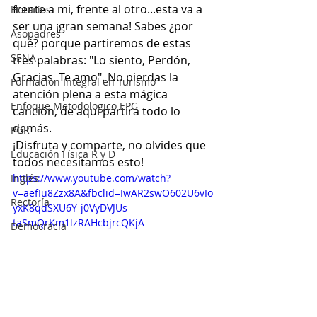
frente a mi, frente al otro...esta va a 
Horarios
ser una ¡gran semana! Sabes ¿por 
Asopadres
qué? porque partiremos de estas 
SENA
tres palabras: "Lo siento, Perdón, 
Gracias, Te amo". No pierdas la 
Formación Integral en Turismo
atención plena a esta mágica 
Enfoque Metodologico EPC
canción, de aquí partirá todo lo 
demás.
PGR
¡Disfruta y comparte, no olvides que 
Educación Física R y D
todos necesitamos esto!
Inglés
https://www.youtube.com/watch?
v=aefIu8Zzx8A&fbclid=IwAR2swO602U6vIo
Rectoría
yxK8qdSXU6Y-j0VyDVJUs-
taSmQrKm1lzRAHcbjrcQKjA
Democracia