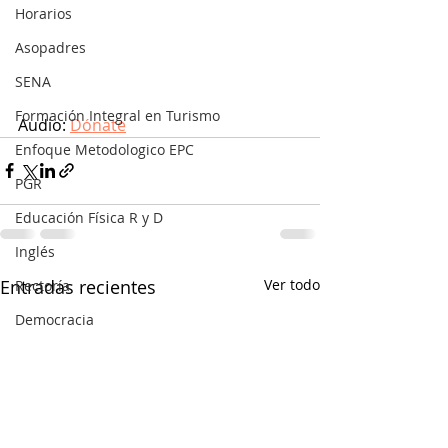
Horarios
Asopadres
SENA
Formación Integral en Turismo
Audio: 
Dónate
Enfoque Metodologico EPC
PGR
Educación Física R y D
Inglés
Entradas recientes
Ver todo
Rectoría
Democracia