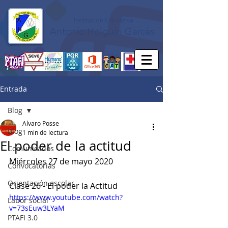
Institución Educativa
Antonio Holguín Garcés
Entrada
Blog
Alvaro Posse
Blog
1 min de lectura
El poder de la actitud
Comunicados
Miércoles 27 de mayo 2020
Convocatorias
Orientación escolar
Clase 26 - El poder la Actitud
https://www.youtube.com/watch?
Labor social
v=73sEuw3LYaM
PTAFI 3.0