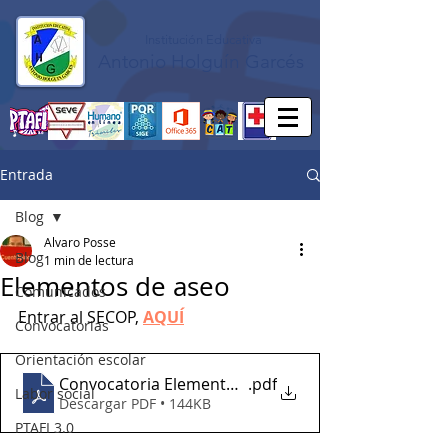
Institución Educativa
Antonio Holguín Garcés
Entrada
Blog
Alvaro Posse
Blog
1 min de lectura
Elementos de aseo
Comunicados
Entrar al SECOP, 
AQUÍ
Convocatorias
Orientación escolar
Convocatoria Elementos de Aseo
.pdf
Labor social
Descargar PDF • 144KB
PTAFI 3.0