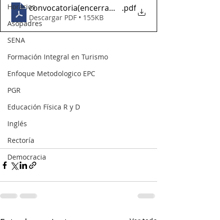
Horarios
convocatoria(encerramientosalones)
.pdf
Descargar PDF • 155KB
Asopadres
SENA
Formación Integral en Turismo
Enfoque Metodologico EPC
PGR
Educación Física R y D
Inglés
Rectoría
Democracia