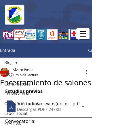
Institución Educativa
Antonio Holguín Garcés
Entrada
Blog
Alvaro Posse
Blog
1 min de lectura
Encerramiento de salones
Comunicados
Estudios previos
Convocatorias
3.estudiosprevios(encerramientosalones)
.pdf
Orientación escolar
Descargar PDF • 247KB
Labor social
Convocatoria:
PTAFI 3.0