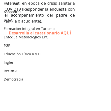
internet, en época de crisis sanitaria 
Horarios
COVID19 (Responder la encuesta con 
Asopadres
el acompañamiento del padre de 
SENA
familia o acudiente).
Formación Integral en Turismo
Desarrolla el cuestionario AQUÍ
Enfoque Metodologico EPC
PGR
Educación Física R y D
Inglés
Rectoría
Democracia