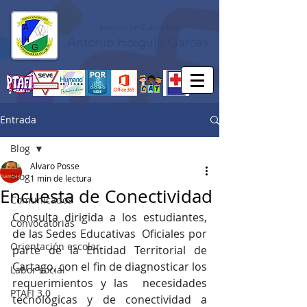
Institución Educativa
Antonio Holguín Garcés
Entrada
Blog
Alvaro Posse
Blog
1 min de lectura
Encuesta de Conectividad
Comunicados
Consulta dirigida a los estudiantes, 
Convocatorias
de las Sedes Educativas  Oficiales por 
Orientación escolar
parte de la Entidad Territorial de 
Cartago, con el fin de diagnosticar los 
Labor social
requerimientos y las  necesidades 
PTAFI 3.0
tecnológicas y de conectividad a 