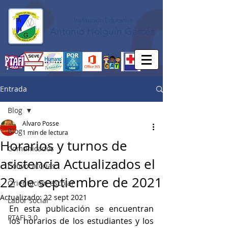
Institución Educativa
Antonio Holguín Garcés
Entrada
Blog
Alvaro Posse
Blog
1 min de lectura
Horarios y turnos de
Comunicados
asistencia Actualizados el
Convocatorias
22 de septiembre de 2021
Orientación escolar
Actualizado:
22 sept 2021
Labor social
En esta publicación se encuentran 
PTAFI 3.0
los horarios de los estudiantes y los 