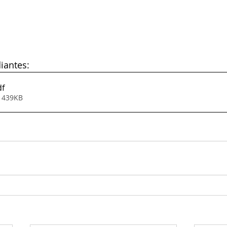
iantes:
df
• 439KB