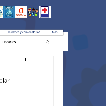
Informes y convocatorias
Más
Horarios
R
colar