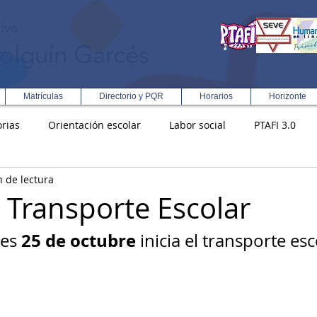
iva
olguín Garcés
Matrículas
Directorio y PQR
Horarios
Horizonte
rias
Orientación escolar
Labor social
PTAFI 3.0
n de lectura
ción Integral en Turismo
Enfoque Metodologico EPC
PG
l Transporte Escolar
25 de octubre
es 
 inicia el transporte es
s
Rectoría
Democracia