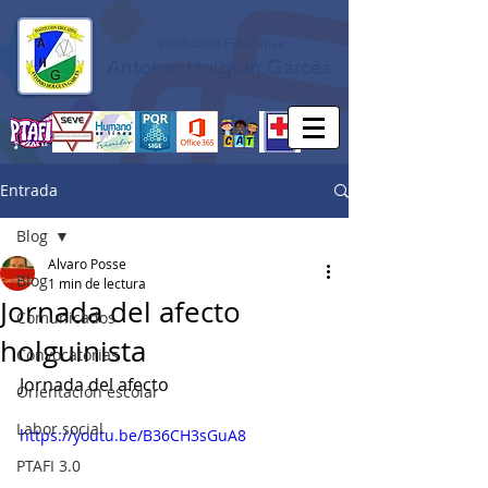
Institución Educativa
Antonio Holguín Garcés
Entrada
Blog
Alvaro Posse
Blog
1 min de lectura
Jornada del afecto
Comunicados
holguinista
Convocatorias
Jornada del afecto
Orientación escolar
Labor social
https://youtu.be/B36CH3sGuA8
PTAFI 3.0