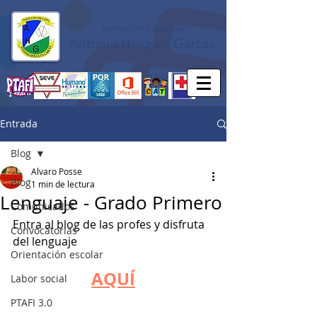
Institución Educativa
Antonio Holguín Garcés
Entrada
Blog
Alvaro Posse
Blog
1 min de lectura
Lenguaje - Grado Primero
Comunicados
Entra al blog de las profes y disfruta 
Convocatorias
del lenguaje
Orientación escolar
AQUÍ
Labor social
PTAFI 3.0