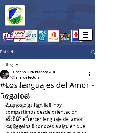
Institución Educativa
Antonio Holguín Garcés
Entrada
Blog
Docente Orientadora AHG
Blog
1 min de lectura
#Los lenguajes del Amor -
Comunicados
Regalos!!
Convocatorias
Buenos días familia!!  hoy 
Orientación escolar
compartimos desde orientación 
Labor social
escolar el tercer lenguaje del amor : 
los Regalos!!! conoces a alguien que 
PTAFI 3.0