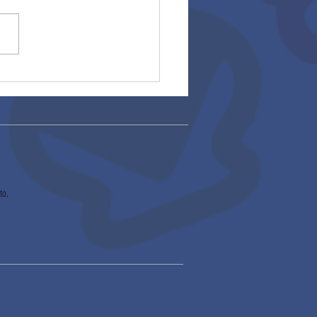
ros escolares
to.