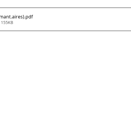
mant.aires)
.pdf
• 155KB