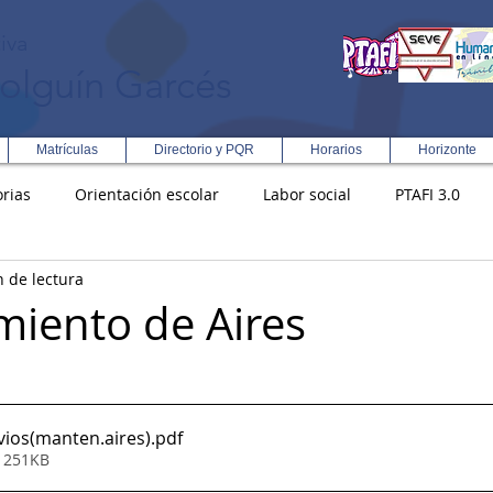
iva
olguín Garcés
Matrículas
Directorio y PQR
Horarios
Horizonte
rias
Orientación escolar
Labor social
PTAFI 3.0
n de lectura
ción Integral en Turismo
Enfoque Metodologico EPC
PG
iento de Aires
s
Rectoría
Democracia
vios(manten.aires)
.pdf
• 251KB