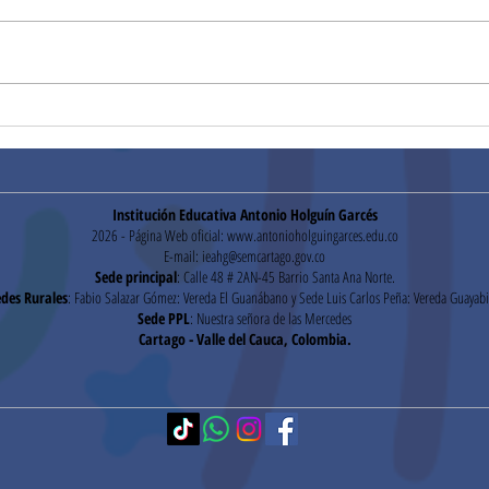
Segu
Pruebas Institucionales
Institución Educativa Antonio Holguín Garcés
2026 - Página Web oficial:
www.antonioholguingarces.edu.co
E-mail:
ieahg@semcartago.gov.co
Sede principal
: Calle 48 # 2AN-45 Barrio Santa Ana Norte.
des Rurales
: Fabio Salazar Gómez: Vereda El Guanábano y Sede Luis Carlos Peña: Vereda Guayabi
Sede PPL
: Nuestra señora de las Mercedes
Cartago - Valle del Cauca, Colombia.