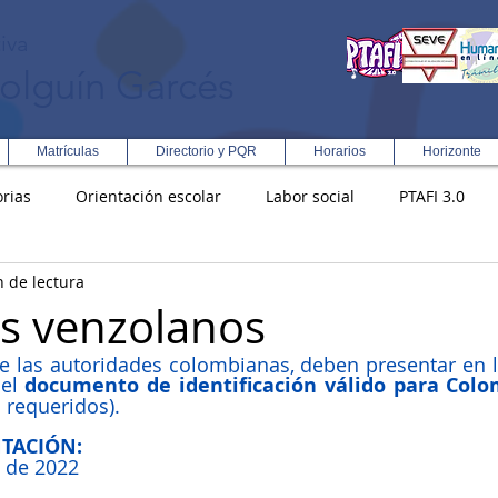
iva
olguín Garcés
Matrículas
Directorio y PQR
Horarios
Horizonte
rias
Orientación escolar
Labor social
PTAFI 3.0
n de lectura
ción Integral en Turismo
Enfoque Metodologico EPC
PG
s venzolanos
e las autoridades colombianas, deben presentar en la
s
Rectoría
Democracia
el 
documento de identificación válido para Colo
 requeridos).
NTACIÓN:
o de 2022