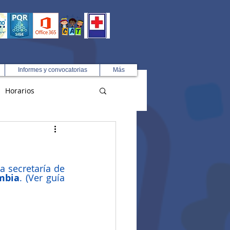
Informes y convocatorias
Más
Horarios
R
 secretaría de 
mbia
. (Ver guía 