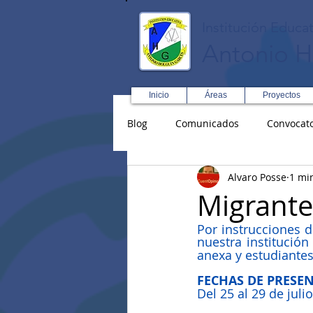
Institución Educat
Antonio H
Inicio
Áreas
Proyectos
Blog
Comunicados
Convocato
Alvaro Posse
1 mi
Asopadres
SENA
Forma
Migrante
Por instrucciones d
Educación Física R y D
Inglé
nuestra institución 
anexa y estudiantes
FECHAS DE PRESE
Del 25 al 29 de juli