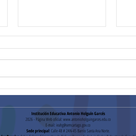
¡Gracias!
Hora
Institución Educativa Antonio Holguín Garcés
2026 - Página Web oficial:
www.antonioholguingarces.edu.co
E-mail:
ieahg@semcartago.gov.co
Sede principal
: Calle 48 # 2AN-45 Barrio Santa Ana Norte.