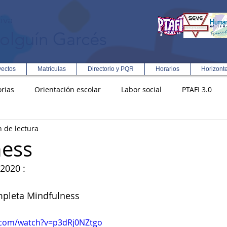
iva
olguín Garcés
yectos
Matrículas
Directorio y PQR
Horarios
Horizont
rias
Orientación escolar
Labor social
PTAFI 3.0
n de lectura
ción Integral en Turismo
Enfoque Metodologico EPC
PG
ness
2020 :
s
Rectoría
Democracia
mpleta Mindfulness
.com/watch?v=p3dRj0NZtgo