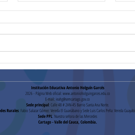
Segu
Pruebas Institucionales
Institución Educativa Antonio Holguín Garcés
2026 - Página Web oficial:
www.antonioholguingarces.edu.co
E-mail:
ieahg@semcartago.gov.co
Sede principal
: Calle 48 # 2AN-45 Barrio Santa Ana Norte.
des Rurales
: Fabio Salazar Gómez: Vereda El Guanábano y Sede Luis Carlos Peña: Vereda Guayabi
Sede PPL
: Nuestra señora de las Mercedes
Cartago - Valle del Cauca, Colombia.