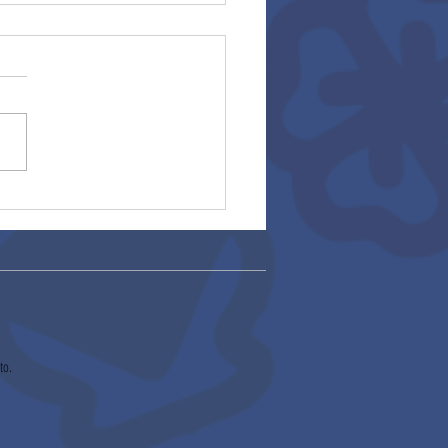
ros escolares
to.