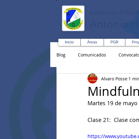
Institución Educat
Antonio H
Inicio
Áreas
PGR
Pro
Blog
Comunicados
Convocato
Alvaro Posse
1 mi
Asopadres
SENA
Forma
Mindful
Martes 19 de mayo 
Educación Física R y D
Inglé
Clase 21:  Clase co
https://www.youtube