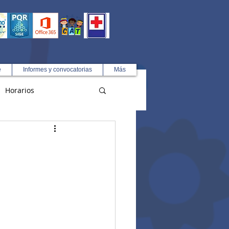
e
Informes y convocatorias
Más
Horarios
R