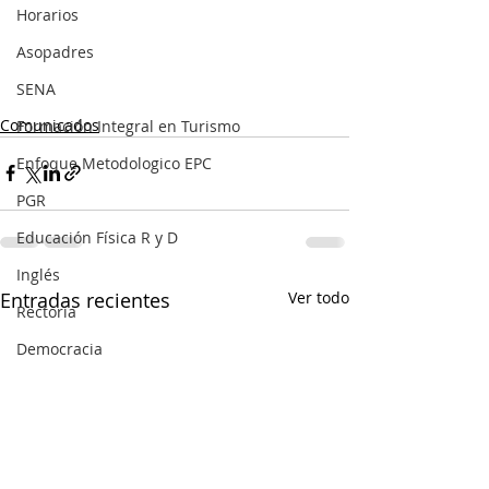
Horarios
Asopadres
SENA
Comunicados
Formación Integral en Turismo
Enfoque Metodologico EPC
PGR
Educación Física R y D
Inglés
Entradas recientes
Ver todo
Rectoría
Democracia