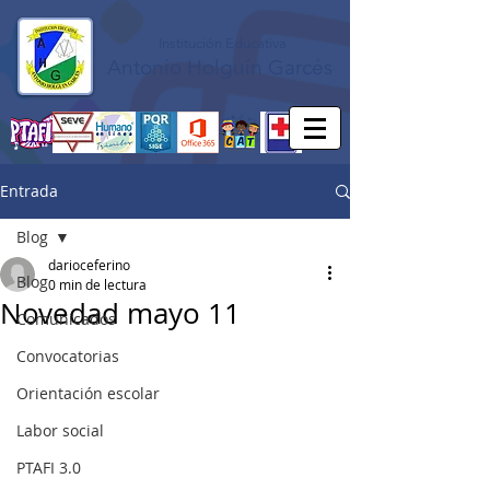
Institución Educativa
Antonio Holguín Garcés
Entrada
Blog
darioceferino
Blog
0 min de lectura
Novedad mayo 11
Comunicados
Convocatorias
Orientación escolar
Labor social
PTAFI 3.0