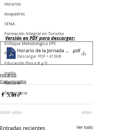
Horarios
Asopadres
SENA
Formación Integral en Turismo
Versión en PDF para descargar:
Enfoque Metodologico EPC
Horario de la Jornada Nocturna
.pdf
PGR
Descargar PDF • 413KB
Educación Física R y D
Inglés
Horarios
Comunicados
Rectoría
Democracia
Entradas recientes
Ver todo