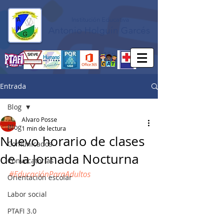
Institución Educativa
Antonio Holguín Garcés
Entrada
Blog
Alvaro Posse
Blog
1 min de lectura
Nuevo horario de clases
Comunicados
de la Jornada Nocturna
Convocatorias
#EducaciónParaAdultos
Orientación escolar
Labor social
PTAFI 3.0