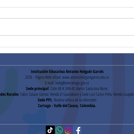
¡Gracias!
Hora
Institución Educativa Antonio Holguín Garcés
2026 - Página Web oficial:
www.antonioholguingarces.edu.co
E-mail:
ieahg@semcartago.gov.co
Sede principal
: Calle 48 # 2AN-45 Barrio Santa Ana Norte.
des Rurales
: Fabio Salazar Gómez: Vereda El Guanábano y Sede Luis Carlos Peña: Vereda Guayabi
Sede PPL
: Nuestra señora de las Mercedes
Cartago - Valle del Cauca, Colombia.