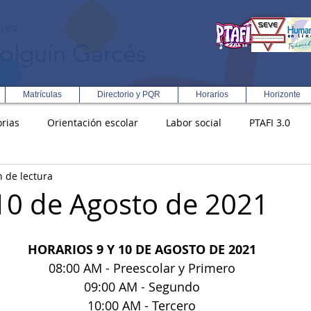
iva
olguín Garcés
Matrículas
Directorio y PQR
Horarios
Horizonte
rias
Orientación escolar
Labor social
PTAFI 3.0
n de lectura
ción Integral en Turismo
Enfoque Metodologico EPC
PG
 10 de Agosto de 2021
s
Rectoría
Democracia
HORARIOS 9 Y 10 DE AGOSTO DE 2021
08:00 AM - Preescolar y Primero
09:00 AM - Segundo
10:00 AM - Tercero