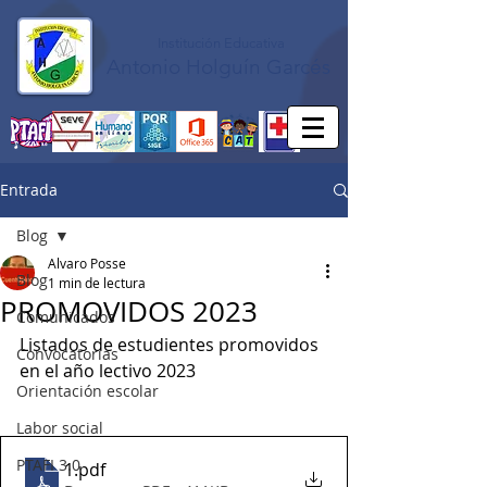
Institución Educativa
Antonio Holguín Garcés
Entrada
Blog
Alvaro Posse
Blog
1 min de lectura
PROMOVIDOS 2023
Comunicados
Listados de estudientes promovidos 
Convocatorias
en el año lectivo 2023
Orientación escolar
Labor social
PTAFI 3.0
1
.pdf