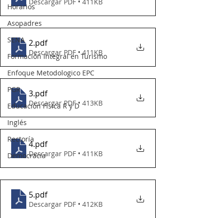
Descargar PDF • 411KB
Horarios
Asopadres
SENA
2
.pdf
Descargar PDF • 411KB
Formación Integral en Turismo
Enfoque Metodologico EPC
PGR
3
.pdf
Descargar PDF • 413KB
Educación Física R y D
Inglés
Rectoría
4
.pdf
Descargar PDF • 411KB
Democracia
5
.pdf
Descargar PDF • 412KB