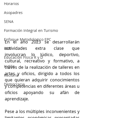
Horarios
Asopadres
SENA
Formación Integral en Turismo
Enfoque Metodologico EPC
En el año 2023 se desarrollarán 
actividades extra clase que 
PGR
involucran lo lúdico, deportivo, 
Educación Física R y D
cultural, recreativo y formativo, a 
Inglés
través de la realización de talleres en 
artes y oficios, dirigido a todos los 
Rectoría
que quieran adquirir conocimientos 
Democracia
y competencias en diferentes áreas u 
oficios apoyando su afán de 
aprendizaje.
Pese a los múltiples inconvenientes y 
limitantes económicas presentadas 