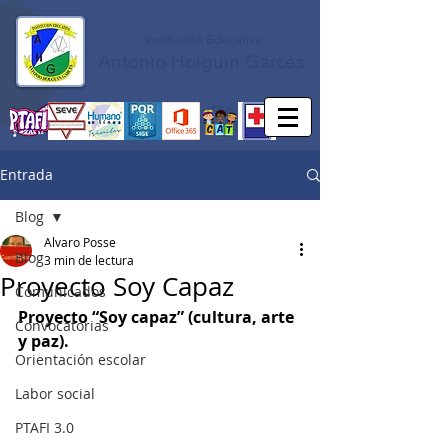
Institución Educativa
Antonio Holguín Garcés
Entrada
Blog
Alvaro Posse
Blog
3 min de lectura
Proyecto Soy Capaz
Comunicados
Proyecto “Soy capaz” (cultura, arte 
Convocatorias
y paz). 
Orientación escolar
Labor social
PTAFI 3.0