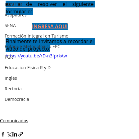
es la de resolver el siguiente 
Horarios
formulario:
Asopadres
SENA
INGRESA AQUÍ
Formación Integral en Turismo
Finalmente te invitamos a recordar el 
Enfoque Metodologico EPC
video del proyecto:
https://youtu.be/rD-n3fprkAw
PGR
Educación Física R y D
Inglés
Rectoría
Democracia
Comunicados