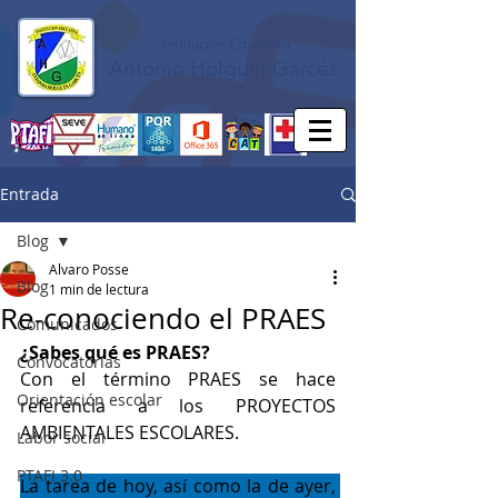
Institución Educativa
Antonio Holguín Garcés
Entrada
Blog
Alvaro Posse
Blog
1 min de lectura
Re-conociendo el PRAES
Comunicados
¿Sabes qué es PRAES?
Convocatorias
Con el término PRAES se hace 
Orientación escolar
referencia a los PROYECTOS 
AMBIENTALES ESCOLARES.
Labor social
PTAFI 3.0
La tarea de hoy, así como la de ayer, 