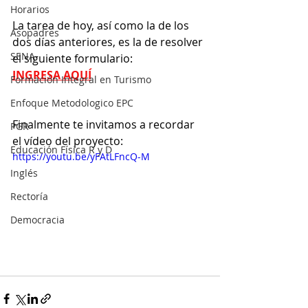
Horarios
La tarea de hoy, así como la de los 
Asopadres
dos días anteriores, es la de resolver 
SENA
el siguiente formulario:
INGRESA AQUÍ
Formación Integral en Turismo
Enfoque Metodologico EPC
Finalmente te invitamos a recordar 
PGR
el vídeo del proyecto:
Educación Física R y D
https://youtu.be/yFAtLFncQ-M
Inglés
Rectoría
Democracia