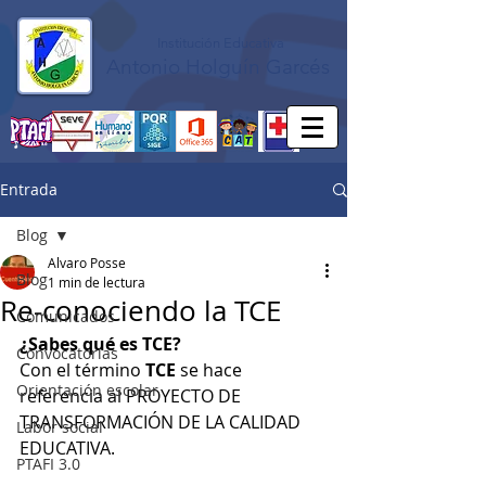
Institución Educativa
Antonio Holguín Garcés
Entrada
Blog
Alvaro Posse
Blog
1 min de lectura
Re-conociendo la TCE
Comunicados
¿Sabes qué es TCE?
Convocatorias
Con el término 
TCE 
se hace 
Orientación escolar
referencia al PROYECTO DE 
TRANSFORMACIÓN DE LA CALIDAD 
Labor social
EDUCATIVA.
PTAFI 3.0