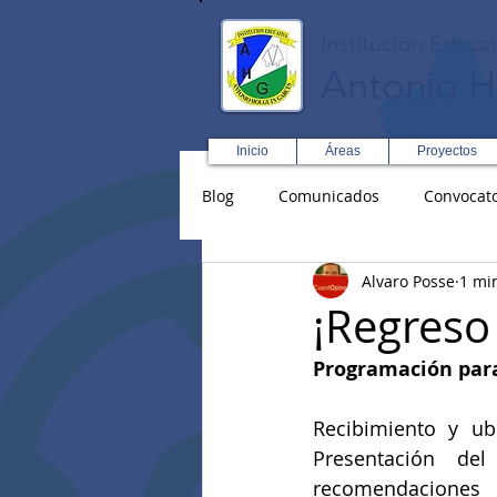
Institución Educat
Antonio H
Inicio
Áreas
Proyectos
Blog
Comunicados
Convocato
Alvaro Posse
1 mi
Asopadres
SENA
Forma
¡Regreso 
Programación para
Educación Física R y D
Inglé
Recibimiento y ub
Presentación del 
recomendaciones