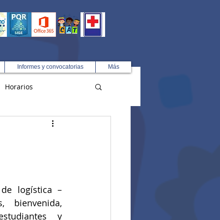
Informes y convocatorias
Más
Horarios
R
e logística – 
, bienvenida, 
studiantes y 