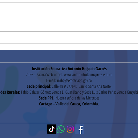
¡Gracias!
Hora
Institución Educativa Antonio Holguín Garcés
2026 - Página Web oficial:
www.antonioholguingarces.edu.co
E-mail:
ieahg@semcartago.gov.co
Sede principal
: Calle 48 # 2AN-45 Barrio Santa Ana Norte.
des Rurales
: Fabio Salazar Gómez: Vereda El Guanábano y Sede Luis Carlos Peña: Vereda Guayabi
Sede PPL
: Nuestra señora de las Mercedes
Cartago - Valle del Cauca, Colombia.