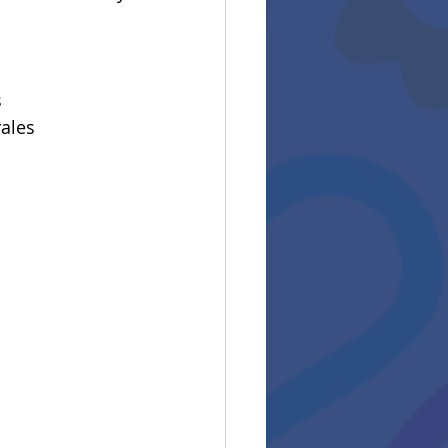
s
rales