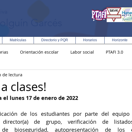
iva
olguín Garcés
Matrículas
Directorio y PQR
Horarios
Horizonte
rias
Orientación escolar
Labor social
PTAFI 3.0
n de lectura
ción Integral en Turismo
Enfoque Metodologico EPC
PG
a clases!
 el lunes 17 de enero de 2022
s
Rectoría
Democracia
icación de los estudiantes por parte del equipo d
director(a) de grupo, verificación de listados
 de bioseguridad, autopresentación de los e