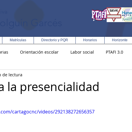
iva
olguín Garcés
Matrículas
Directorio y PQR
Horarios
Horizonte
rias
Orientación escolar
Labor social
PTAFI 3.0
n de lectura
ción Integral en Turismo
Enfoque Metodologico EPC
PG
a la presencialidad
s
Rectoría
Democracia
k.com/cartagocnc/videos/292138272656357