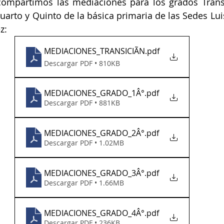
compartimos las mediaciones para los grados Transi
uarto y Quinto de la básica primaria de las Sedes Luis
z:
MEDIACIONES_TRANSICIÃN
.pdf
Descargar PDF • 810KB
MEDIACIONES_GRADO_1Â°
.pdf
Descargar PDF • 881KB
MEDIACIONES_GRADO_2Â°
.pdf
Descargar PDF • 1.02MB
MEDIACIONES_GRADO_3Â°
.pdf
Descargar PDF • 1.66MB
MEDIACIONES_GRADO_4Â°
.pdf
Descargar PDF • 236KB