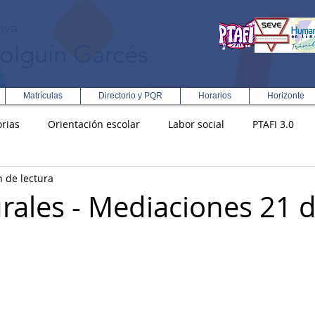
iva
olguín Garcés
Matrículas
Directorio y PQR
Horarios
Horizonte
rias
Orientación escolar
Labor social
PTAFI 3.0
n de lectura
ción Integral en Turismo
Enfoque Metodologico EPC
PG
rales - Mediaciones 21 d
s
Rectoría
Democracia