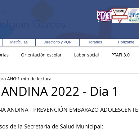
iva
olguín Garcés
Matrículas
Directorio y PQR
Horarios
Horizonte
rias
Orientación escolar
Labor social
PTAFI 3.0
ora AHG
1 min de lectura
ción Integral en Turismo
Enfoque Metodologico EPC
PG
ANDINA 2022 - Dia 1
s
Rectoría
Democracia
ANA ANDINA - PREVENCIÓN EMBARAZO ADOLESCENTE
os de la Secretaria de Salud Municipal: