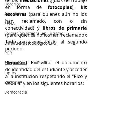
de las 
mediaciones
 (guías de trabajo 
Horarios
en forma de 
fotocopias
), 
kit 
Asopadres
escolares
 (para quienes aún no los 
han reclamado, con o sin 
SENA
conectividad) y 
libros de primaria
Formación Integral en Turismo
(para quienes no los han reclamado): 
Todo para dar inicio al segundo 
Enfoque Metodologico EPC
periodo. 
PGR
Requisito
: Presentar el documento 
Educación Física R y D
de identidad del estudiante y acceder 
Inglés
a la institución respetando el "Pico y 
Rectoría
Cédula" y en los siguientes horarios:
Democracia