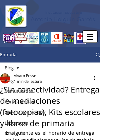
Institución Educativa
Antonio Holguín Garcés
Entrada
Blog
Alvaro Posse
Blog
1 min de lectura
¿Sin conectividad? Entrega
Comunicados
de mediaciones
Convocatorias
(fotocopias), Kits escolares
Orientación escolar
y libros de primaria
Labor social
El siguiente es el horario de entrega 
PTAFI 3.0