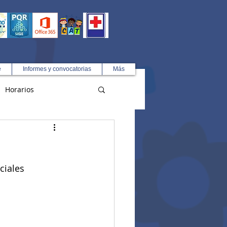
e
Informes y convocatorias
Más
Horarios
R
ciales