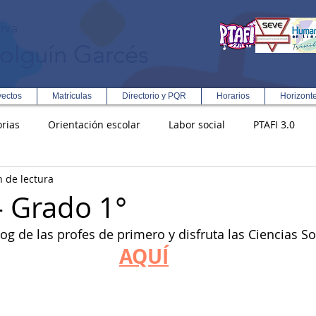
iva
olguín Garcés
yectos
Matrículas
Directorio y PQR
Horarios
Horizont
rias
Orientación escolar
Labor social
PTAFI 3.0
n de lectura
ción Integral en Turismo
Enfoque Metodologico EPC
PG
- Grado 1°
blog de las profes de primero y disfruta las Ciencias So
s
Rectoría
Democracia
AQUÍ