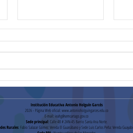
Segu
Pruebas Institucionales
Institución Educativa Antonio Holguín Garcés
2026 - Página Web oficial:
www.antonioholguingarces.edu.co
E-mail:
ieahg@semcartago.gov.co
Sede principal
: Calle 48 # 2AN-45 Barrio Santa Ana Norte.
des Rurales
: Fabio Salazar Gómez: Vereda El Guanábano y Sede Luis Carlos Peña: Vereda Guayabi
Sede PPL
: Nuestra señora de las Mercedes