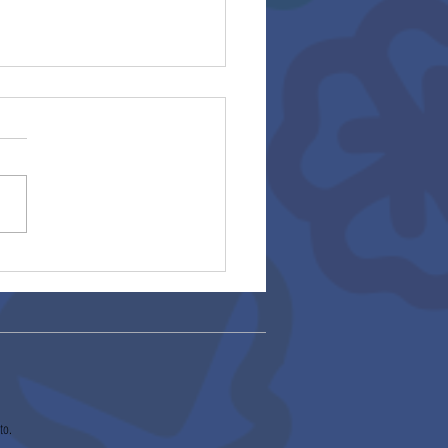
ros escolares
to.