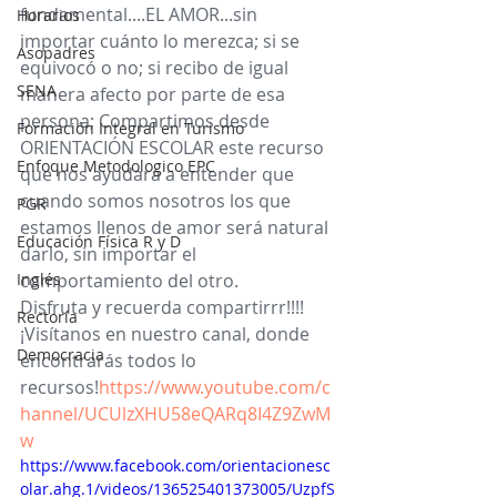
fundamental....EL AMOR...sin 
Horarios
importar cuánto lo merezca; si se 
Asopadres
equivocó o no; si recibo de igual 
SENA
manera afecto por parte de esa 
persona; Compartimos desde 
Formación Integral en Turismo
ORIENTACIÓN ESCOLAR este recurso 
Enfoque Metodologico EPC
que nos ayudara a entender que 
cuando somos nosotros los que 
PGR
estamos llenos de amor será natural 
Educación Física R y D
darlo, sin importar el 
Inglés
comportamiento del otro.
Disfruta y recuerda compartirrr!!!!
Rectoría
¡Visítanos en nuestro canal, donde 
Democracia
encontrarás todos lo 
recursos!
https://www.youtube.com/c
hannel/UCUlzXHU58eQARq8I4Z9ZwM
w
https://www.facebook.com/orientacionesc
olar.ahg.1/videos/136525401373005/UzpfS