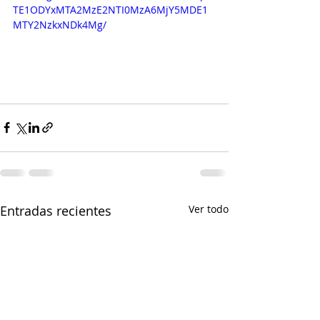
TE1ODYxMTA2MzE2NTI0MzA6MjY5MDE1
MTY2NzkxNDk4Mg/
Entradas recientes
Ver todo