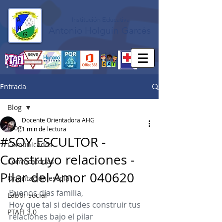
Institución Educativa
Antonio Holguín Garcés
Entrada
Blog
Docente Orientadora AHG
Blog
1 min de lectura
#SOY ESCULTOR -
Comunicados
Construyo relaciones -
Convocatorias
Pilar del Amor 040620
Orientación escolar
Buenos días familia,
Labor social
Hoy que tal si decides construir tus 
PTAFI 3.0
relaciones bajo el pilar 