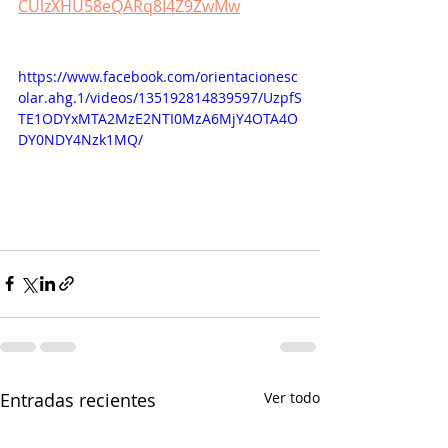
CUlzXHU58eQARq8I4Z9ZwMw
https://www.facebook.com/orientacionesc
olar.ahg.1/videos/135192814839597/UzpfS
TE1ODYxMTA2MzE2NTI0MzA6MjY4OTA4O
DY0NDY4Nzk1MQ/
Entradas recientes
Ver todo