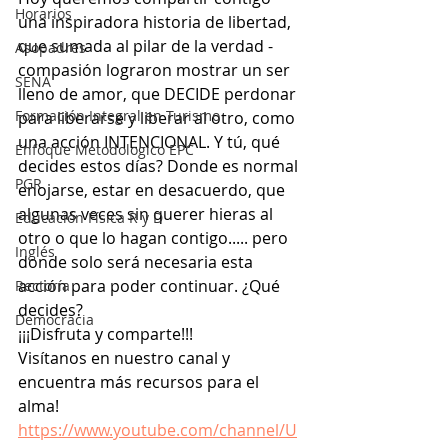
Horarios
una inspiradora historia de libertad, 
que sumada al pilar de la verdad - 
Asopadres
compasión lograron mostrar un ser 
SENA
lleno de amor, que DECIDE perdonar 
Formación Integral en Turismo
para liberarse y liberar al otro, como 
una acción INTENCIONAL. Y tú, qué 
Enfoque Metodologico EPC
decides estos días? Donde es normal 
PGR
enojarse, estar en desacuerdo, que 
algunas veces sin querer hieras al 
Educación Física R y D
otro o que lo hagan contigo..... pero 
Inglés
donde solo será necesaria esta 
acción para poder continuar. ¿Qué 
Rectoría
decides?
Democracia
¡¡¡Disfruta y comparte!!!
Visítanos en nuestro canal y 
encuentra más recursos para el 
alma! 
https://www.youtube.com/channel/U