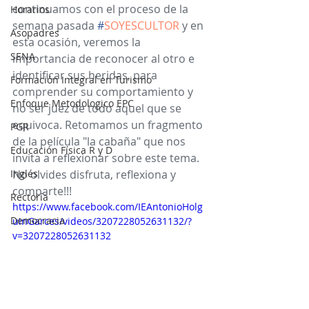
continuamos con el proceso de la 
Horarios
semana pasada 
#
SOYESCULTOR
y en 
Asopadres
esta ocasión, veremos la 
SENA
importancia de reconocer al otro e 
identificar sus heridas, para 
Formación Integral en Turismo
comprender su comportamiento y 
Enfoque Metodologico EPC
no ser juez de todo aquel que se 
equivoca. Retomamos un fragmento 
PGR
de la película "la cabaña" que nos 
Educación Física R y D
invita a reflexionar sobre este tema.
Inglés
No olvides disfruta, reflexiona y 
comparte!!!
Rectoría
https://www.facebook.com/IEAntonioHolg
Democracia
uinGarces/videos/3207228052631132/?
v=3207228052631132