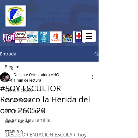
Institución Educativa
Antonio Holguín Garcés
Entrada
Blog
Docente Orientadora AHG
Blog
1 min de lectura
#SOY ESCULTOR -
Comunicados
Reconozco la Herida del
Convocatorias
otro 260520
Orientación escolar
Buenos días familia.
Labor social
PTAFI 3.0
Desde ORIENTACIÓN ESCOLAR, hoy 