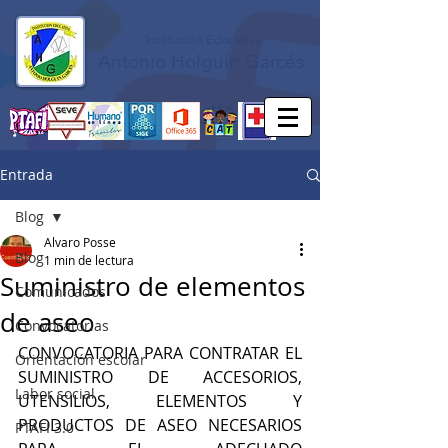
Institución Educativa
Antonio Holguín Garcés
Entrada
Blog
Alvaro Posse
Blog
1 min de lectura
Suministro de elementos
Comunicados
de aseo
Convocatorias
CONVOCATORIA PARA CONTRATAR EL 
Orientación escolar
SUMINISTRO DE ACCESORIOS, 
Labor social
UTENSILIOS, ELEMENTOS Y 
PRODUCTOS DE ASEO NECESARIOS 
PTAFI 3.0