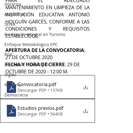
PARA EL ADECUADO 
Horarios
MANTENIMIENTO EN LIMPIEZA DE LA 
Asopadres
INSTITUCIÓN EDUCATIVA ANTONIO 
HOLGUÍN GARCÉS, CONFORME A LAS 
SENA
CONDICIONES Y REQUISITOS 
Formación Integral en Turismo
ESTABLECIDOS. 
Enfoque Metodologico EPC
APERTURA DE LA CONVOCATORIA
: 
PGR
27 DE OCTUBRE 2020
FECHA Y HORA DE CIERRE
: 29 DE 
Educación Física R y D
OCTUBRE DE 2020 - 12:00 M.
Inglés
Convocatoria
.pdf
Rectoría
Descargar PDF • 157KB
Democracia
Estudios previos
.pdf
Descargar PDF • 564KB