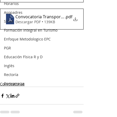
Horarios
Asopadres
Convocatoria Transporte Escolar
.pdf
SENA
Descargar PDF • 139KB
Formación Integral en Turismo
Enfoque Metodologico EPC
PGR
Educación Física R y D
Inglés
Rectoría
Democracia
Convocatorias