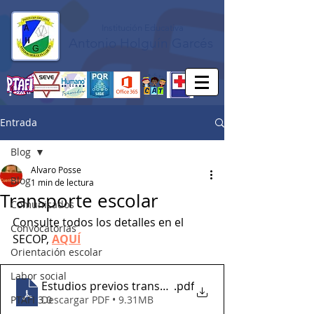
Institución Educativa
Antonio Holguín Garcés
Entrada
Blog
Alvaro Posse
Blog
1 min de lectura
Transporte escolar
Comunicados
Consulte todos los detalles en el 
Convocatorias
SECOP, 
AQUÍ
Orientación escolar
Labor social
Estudios previos transporte escolar
.pdf
PTAFI 3.0
Descargar PDF • 9.31MB