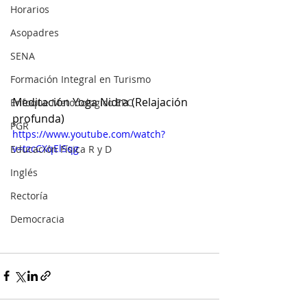
Horarios
Asopadres
SENA
Formación Integral en Turismo
Meditación Yoga Nidra (Relajación 
Enfoque Metodologico EPC
profunda)
PGR
https://www.youtube.com/watch?
v=tzcCXqElSqg
Educación Física R y D
Inglés
Rectoría
Democracia