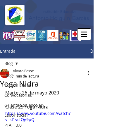
Institución Educativa
Antonio Holguín Garcés
Entrada
Blog
Alvaro Posse
Blog
1 min de lectura
Yoga Nidra
Comunicados
Martes 26 de mayo 2020
Convocatorias
Orientación escolar
Clase 25 Yoga Nidra
https://www.youtube.com/watch?
Labor social
v=sI1vcfQg9pQ
PTAFI 3.0