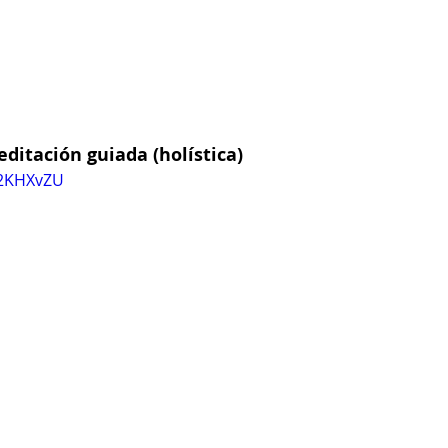
ditación guiada (holística)
j2KHXvZU