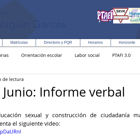
iva
olguín Garcés
Matrículas
Directorio y PQR
Horarios
Horizonte
rias
Orientación escolar
Labor social
PTAFI 3.0
n de lectura
ción Integral en Turismo
Enfoque Metodologico EPC
PG
 Junio: Informe verbal
s
Rectoría
Democracia
ucación sexual y construcción de ciudadanía má
nta el siguiente video:
wipDaURnI