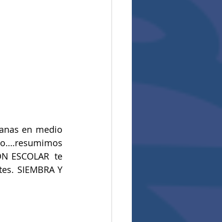
anas en medio 
io….resumimos 
ÓN ESCOLAR  te 
es. SIEMBRA Y 