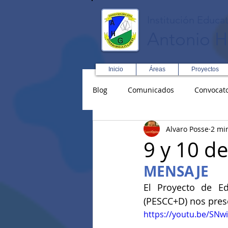
Institución Educat
Antonio H
Inicio
Áreas
Proyectos
Blog
Comunicados
Convocato
Alvaro Posse
2 mi
Asopadres
SENA
Forma
9 y 10 de
MENSAJE
Educación Física R y D
Inglé
El Proyecto de Ed
(PESCC+D) nos prese
https://youtu.be/SN