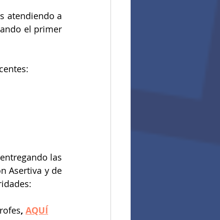
s atendiendo a 
ando el primer 
centes:
entregando las 
 Asertiva y de 
ridades:
profes
, 
AQUÍ