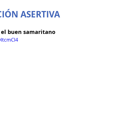
IÓN ASERTIVA
, el buen samaritano
DItcmCl4