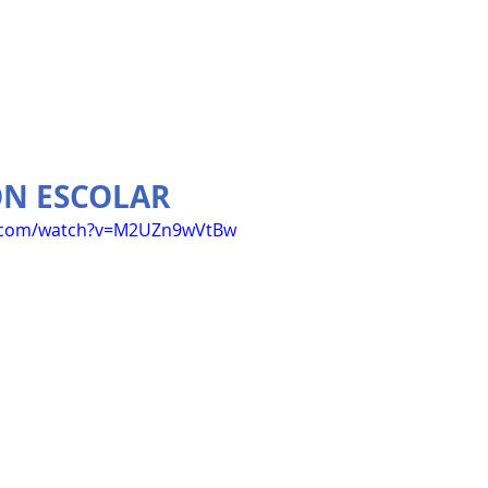
ÓN ESCOLAR
e.com/watch?v=M2UZn9wVtBw