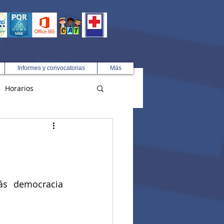
Informes y convocatorias
Más
Horarios
R
s democracia 